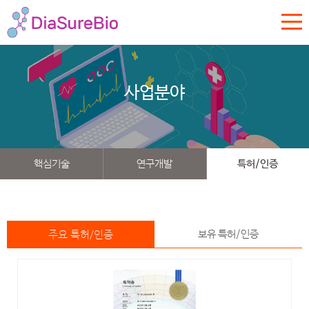
사업분야
핵심기술
연구개발
특허/인증
주요 특허/인증
보유 특허/인증