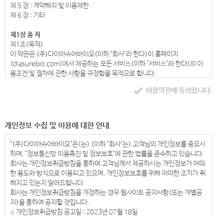
제 5 장 : 계약해지 및 이용제한
제 6 장 : 기타
제1장 총 칙
제1조(목적)
이 약관은 (주)다이아슈어바이오(이하 "회사"라 한다)이 홈페이지
(diasurebio.com)에서 제공하는 모든 서비스(이하 "서비스"라 한다)의 이
용조건 및 절차에 관한 사항을 규정함을 목적으로 합니다.
제2조(정의)
이용약관에 동의합니다.
이 약관에서 사용하는 용어의 정의는 다음 각 호와 같습니다.
1. 이용자 : 본 약관에 따라 회사가 제공하는 서비스를 받는 자
2. 이용계약 : 서비스 이용과 관련하여 회사와 이용자간에 체결하는 계약
3. 가입 : 회사가 제공하는 신청서 양식에 해당 정보를 기입하고, 본 약관에 동
개인정보 수집 및 이용에 대한 안내
의하여 서비스 이용계약을 완료시키는행위
4. 회원 : 당 사이트에 회원가입에 필요한 개인정보를 제공하여 회원 등록을
"(주)다이아슈어바이오"은(는) (이하 "회사"는) 고객님의 개인정보를 중요시
한 자
하며, "정보통신망 이용촉진 및 정보보호"에 관한 법률을 준수하고 있습니다.
5. 이용자번호(ID) : 회원 식별과 회원의 서비스 이용을 위하여 이용자가 선
회사는 개인정보취급방침을 통하여 고객님께서 제공하시는 개인정보가 어떠
정하고 회사가 승인하는 영문자와 숫자의 조합
한 용도와 방식으로 이용되고 있으며, 개인정보보호를 위해 어떠한 조치가 취
6. 패스워드(PASSWORD) : 회원의 정보 보호를 위해 이용자 자신이 설정한
해지고 있는지 알려드립니다.
영문자와 숫자, 특수문자의 조합
회사는 개인정보취급방침을 개정하는 경우 웹사이트 공지사항(또는 개별공
7. 이용해지 : 회사 또는 회원이 서비스 이용 이후 그 이용계약을 종료시키는
지)을 통하여 공지할 것입니다.
의사표시
ο 개인정보취급방침 공고일 : 2023년 07월 18일