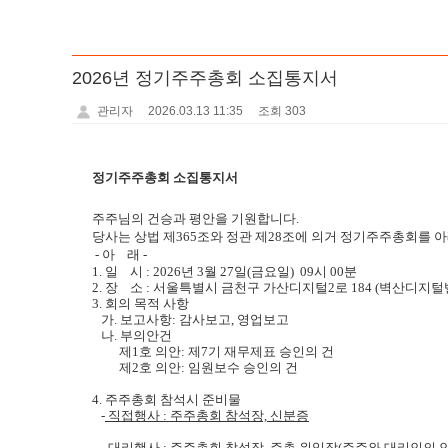
2026년 정기주주총회 소집통지서
관리자
2026.03.13 11:35
조회 303
정기
주주
총회
소집통지서
주주
님의 건승과 평안을 기원합니다.
당사는 상법 제365조와 정관 제28조에 의거 정기
주주
총회
를 
-
아 래 -
1.
일 시 : 2026년 3월 27일(금요일) 09시 00분
2.
장 소 : 서울특별시 금천구 가산디지털2로 184 (벽산디지털밸
3.
회의 목적 사항
가. 보고사항: 감사보고, 영업보고
나. 부의안건
제1호 의안: 제7기 재무제표 승인의 건
제2호 의안: 임원보수 승인의 건
4.
주주
총회
참석시 준비물
-
직접행사 :
주주
총회
참석장, 신분증
-
대리행사 : 주주총회 참석장, 주총 위임장(
주주
와 대리인의 