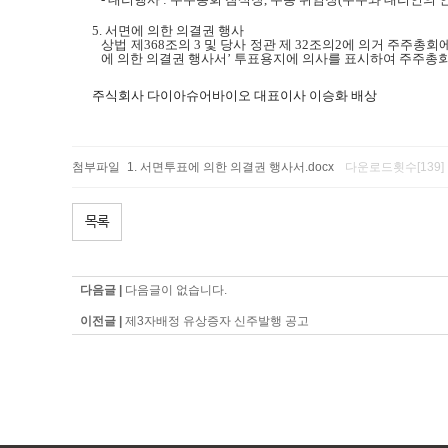
5.
서면에 의한 의결권 행사
상법 제
368
조의
3
및 당사 정관 제
32
조의
2
에 의거 주주총회
에 의한 의결권 행사서
’
투표용지에 의사를 표시하여 주주총회
주식회사 다이아슈어바이오 대표이사 이승화 배상
첨부파일
서면투표에 의한 의결권 행사서.docx
다운로드횟수[139]
목록
다음글 |
다음글이 없습니다.
이전글 |
제3자배정 유상증자 신주발행 공고